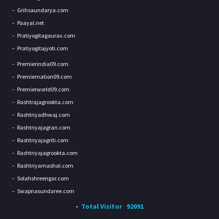
Grihsaundarya.com
Paayal.net
Pratiyogitagaurav.com
Pratiyogitajyoti.com
Premierindia09.com
Premiernation09.com
Premierworld09.com
Rashtrajagrookta.com
Rashtriyadhwaj.com
Rashtriyajagran.com
Rashtriyajagriti.com
Rashtriyajagrookta.com
Rashtriyamashal.com
Solahshreengar.com
Swapnasundaree.com
Total Visitor
92091