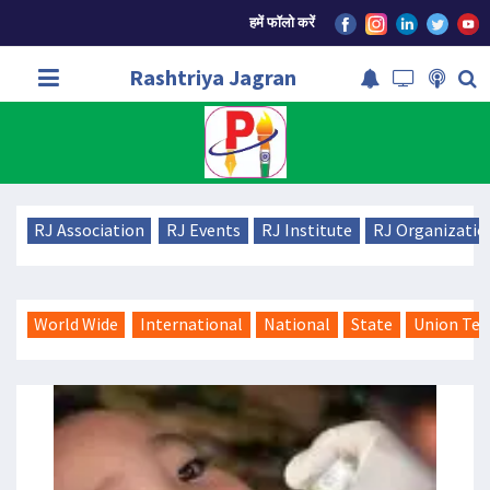
हमें फॉलो करें
Rashtriya Jagran
RJ Association
RJ Events
RJ Institute
RJ Organizatio
World Wide
International
National
State
Union Ter