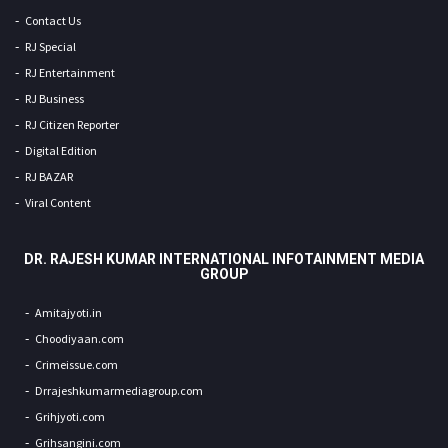
Contact Us
RJ Special
RJ Entertainment
RJ Business
RJ Citizen Reporter
Digital Edition
RJ BAZAR
Viral Content
DR. RAJESH KUMAR INTERNATIONAL INFOTAINMENT MEDIA
GROUP
Amitajyoti.in
Choodiyaan.com
Crimeissue.com
Drrajeshkumarmediagroup.com
Grihjyoti.com
Grihsangini.com