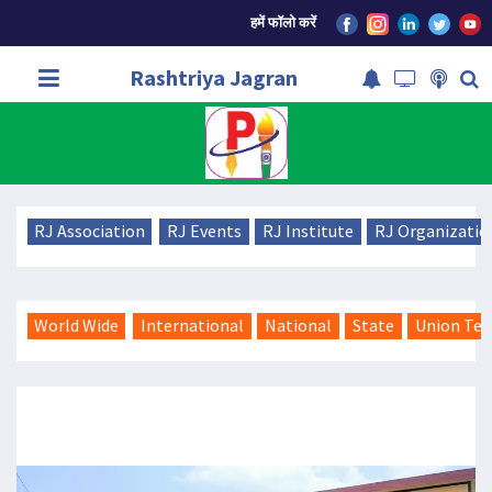
हमें फॉलो करें
Rashtriya Jagran
RJ Association
RJ Events
RJ Institute
RJ Organizatio
World Wide
International
National
State
Union Ter