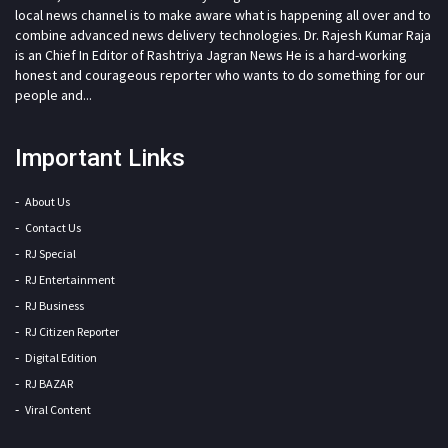
local news channel is to make aware what is happening all over and to
combine advanced news delivery technologies. Dr. Rajesh Kumar Raja
is an Chief In Editor of Rashtriya Jagran News He is a hard-working
honest and courageous reporter who wants to do something for our
people and...
Important Links
About Us
Contact Us
RJ Special
RJ Entertainment
RJ Business
RJ Citizen Reporter
Digital Edition
RJ BAZAR
Viral Content